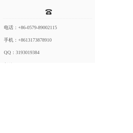
电话：+86-
0579-89002115
手机：
+8613173878910
QQ：
3193019384
邮箱：
childhood@tlswing.con
邮编
：321015
地址：
浙江省金华市金东区鞋塘办事处金东经济开发区东港北
街588号